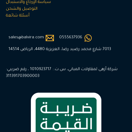
سياسة الإرجاع والاستبدال
التوصيل والشحن
أسئلة شائعة
sales@balvira.com
0555637936
7013 شارع محمد رضيد رضا، العزيزية 4480، الرياض 14514
شركة أزهى لمقاولات المباني، س.ت.: 1010923717 ، رقم ضريبي:
311391703900003