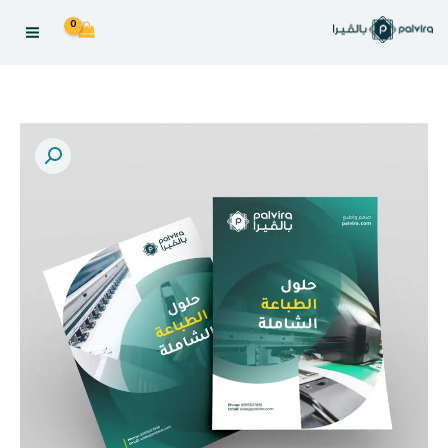
خطى
لى
لمحتوى
Flyer
العدد