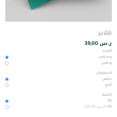
فلاير
ر.س
39,00
الأوجه:
وجه واحد
وجهين
السولوفان:
مطفي
لماع
الكمية:
30
50
(+ر.س 20,00)