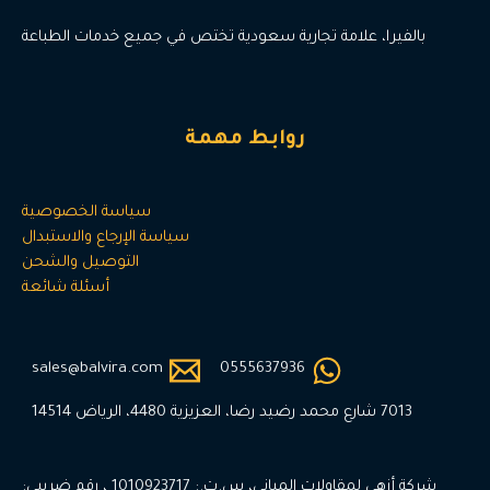
بالفيرا، علامة تجارية سعودية تختص في جميع خدمات الطباعة
روابط مهمة
سياسة الخصوصية
سياسة الإرجاع والاستبدال
التوصيل والشحن
أسئلة شائعة
sales@balvira.com
0555637936
7013 شارع محمد رضيد رضا، العزيزية 4480، الرياض 14514
شركة أزهى لمقاولات المباني، س.ت.: 1010923717 ، رقم ضريبي: