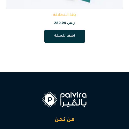
باقة الانطلاقة
ر.س
280,00
اضف للسلة
من نحن