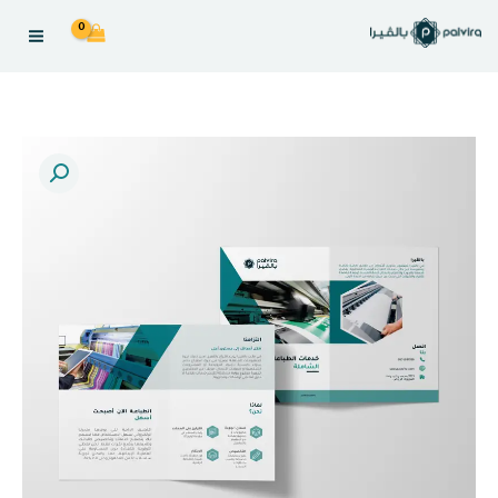
خطى
لى
لمحتوى
Bifold
Brochure
العدد