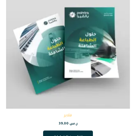
فلاير
ر.س
39,00