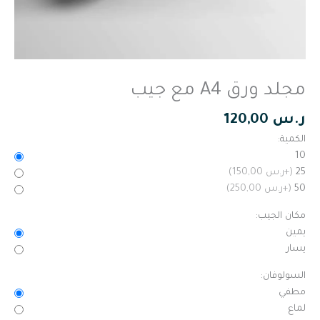
مجلد ورق A4 مع جيب
ر.س
120,00
الكمية:
10
25
(+ر.س 150,00)
50
(+ر.س 250,00)
مكان الجيب:
يمين
يسار
السولوفان:
مطفي
لماع