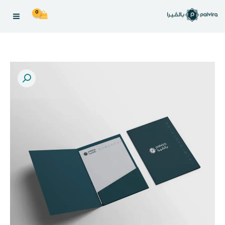
خطى
لى
لمحتوى
Folder
with
Pocket
|
Premium
Finish
العدد