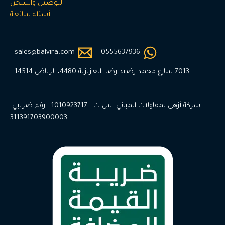
التوصيل والشحن
أسئلة شائعة
sales@balvira.com
0555637936
7013 شارع محمد رضيد رضا، العزيزية 4480، الرياض 14514
شركة أزهى لمقاولات المباني، س.ت.: 1010923717 ، رقم ضريبي:
311391703900003